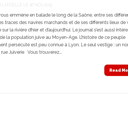
R
LAFICELLE
LE 16 NOV 2015
 vous emmène en balade le long de la Saône, entre ses différe
les traces des navires marchands et de ses différents lieux de v
ur la rivière d’hier et d’aujourd’hui. Le journal s’est aussi intér
re de la population juive au Moyen-Age. L’histoire de ce peuple
ent persécuté est peu connue à Lyon. Le seul vestige : un n
 rue Juiverie Vous trouverez...
Read Mo