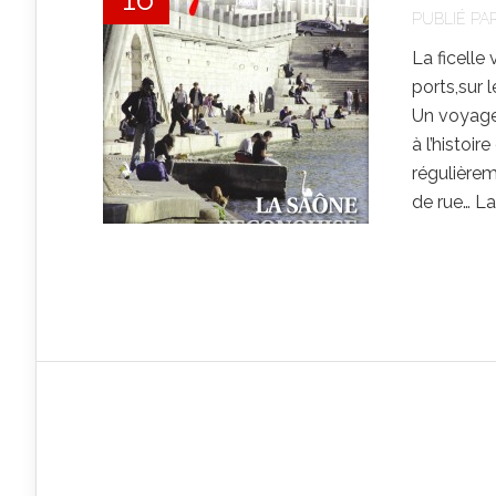
PUBLIÉ PA
La ficelle
ports,sur 
Un voyage s
à l’histoi
régulièrem
de rue… La