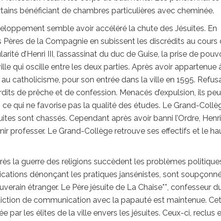
ertains bénéficiant de chambres particulières avec cheminée.
développement semble avoir accéléré la chute des Jésuites. En
s Pères de la Compagnie en subissent les discrédits au cours
rité d’Henri III, l’assassinat du duc de Guise, la prise de pouv
ille qui oscille entre les deux parties. Après avoir appartenue 
i au catholicisme, pour son entrée dans la ville en 1595. Refus
terdits de prêche et de confession. Menacés d’expulsion, ils pe
ce qui ne favorise pas la qualité des études. Le Grand-Collè
suites sont chassés. Cependant après avoir banni l’Ordre, Henri
ir professer. Le Grand-Collège retrouve ses effectifs et le ha
ès la guerre des religions succèdent les problèmes politique
lications dénonçant les pratiques jansénistes, sont soupçonn
rain étranger. Le Père jésuite de La Chaise**, confesseur du
nterdiction de communication avec la papauté est maintenue. Ce
e par les élites de la ville envers les jésuites. Ceux-ci, reclus 