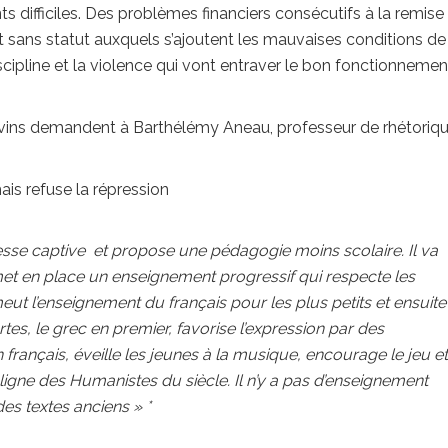
s difficiles. Des problèmes financiers consécutifs à la remise
nt sans statut auxquels s’ajoutent les mauvaises conditions de
iscipline et la violence qui vont entraver le bon fonctionneme
hevins demandent à Barthélémy Aneau, professeur de rhétoriq
ais refuse la répression
esse captive et propose une pédagogie moins scolaire. Il va
met en place un enseignement progressif qui respecte les
ut l’enseignement du français pour les plus petits et ensuite
s, le grec en premier, favorise l’expression par des
 français, éveille les jeunes à la musique, encourage le jeu et
la ligne des Humanistes du siècle. Il n’y a pas d’enseignement
des textes anciens » *