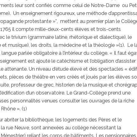
issements leur sont confiés comme celui de Notre-Dame ou Pet
5eme). Un enseignement rigoureux, une méthode d’apprentiss
a propagande protestante »*, mettent au premier plan le Collèg
 1765 il compte mille-deux-cents élèves et trois-cents
 le trivium (grammaire latine, rhétorique et dialectique), le
t musique), les droits, la médecine et la théologie »(1). Le la
ngue parlée obligatoire à l’intérieur du collège. « Il faut éga
t enseignement est ajouté le catéchisme et l’obligation d’assister
le attenante. Un niveau d’étude élevé et des spectacles « édif
llets, pièces de théâtre en vers créés et joués par les élèves so
suite, professeur de grec, historien de la musique et chorégra
l’édification d’un observatoire. Le Grand-Collège prend une
s personnalités venues consulter les ouvrages de la riche
 Rhône ». (1)
abriter la bibliothèque, les logements des Pères et le
e la rue Neuve, sont annexées au collège nécessitant la
 Ménestrier) reliant les corps de bâtiments. Les pensionnaires