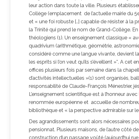
leur action dans toute la ville. Plusieurs établ
Collège (emplacement de l’actuelle mairie du 
et « une foi robuste [..] capable de résister à l
la Trinité qui prend le nom de Grand-Collège. En
théologiens (1). Un enseignement classique « avec
quadrivium (arithmétique, géométrie, astronomie e
considéré comme une langue vivante, devient la la
les esprits si l’on veut qu’ils s’éveillent »*. A ce
offices plusieurs fois par semaine dans la chapel
d’activités intellectuelles »(1) sont organisés, ba
responsabilité de Claude-François Ménestrier, jé
L’enseignement scientifique est à l’honneur avec 
renommée européenne et accueille de nombreuse
bibliothèque et « la perspective admirable sur le
Des agrandissements sont alors nécessaires pour 
pensionnat. Plusieurs maisons, de l’autre côté d
construction d’un passage voûté (aujourd’hui rue