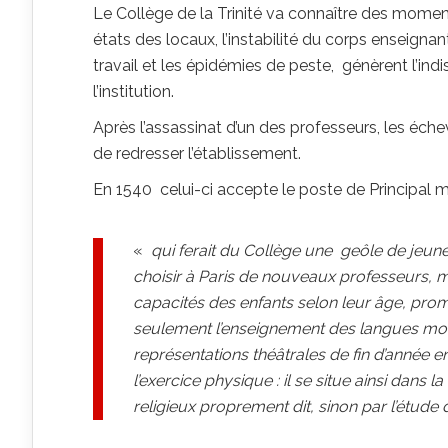
Le Collège de la Trinité va connaître des moment
états des locaux, l’instabilité du corps enseigna
travail et les épidémies de peste, génèrent l’ind
l’institution.
Après l’assassinat d’un des professeurs, les éc
de redresser l’établissement.
En 1540 celui-ci accepte le poste de Principal m
«
qui ferait du Collège une geôle de jeun
choisir à Paris de nouveaux professeurs, 
capacités des enfants selon leur âge, prome
seulement l’enseignement des langues morte
représentations théâtrales de fin d’année en
l’exercice physique : il se situe ainsi dans 
religieux proprement dit, sinon par l’étude 