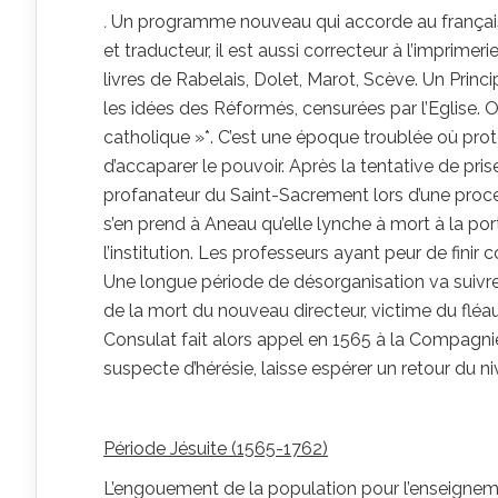
.
Un programme nouveau qui accorde au français 
et traducteur, il est aussi correcteur à l’imprimerie
livres de Rabelais, Dolet, Marot, Scève. Un Prin
les idées des Réformés, censurées par l’Eglise. 
catholique »*. C’est une époque troublée où prot
d’accaparer le pouvoir. Après la tentative de pris
profanateur du Saint-Sacrement lors d’une proce
s’en prend à Aneau qu’elle lynche à mort à la p
l’institution. Les professeurs ayant peur de finir
Une longue période de désorganisation va suivre,
de la mort du nouveau directeur, victime du fléau,
Consulat fait alors appel en 1565 à la Compagni
suspecte d’hérésie, laisse espérer un retour du 
Période Jésuite (1565-1762)
L’engouement de la population pour l’enseigne