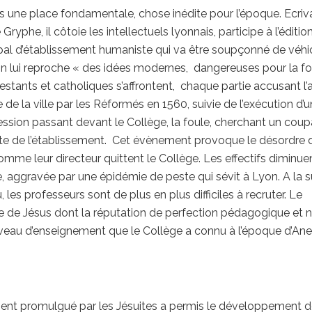
une place fondamentale, chose inédite pour l’époque. Ecriv
 Gryphe, il côtoie les intellectuels lyonnais, participe à l’éditio
cipal d’établissement humaniste qui va être soupçonné de véhi
On lui reproche « des idées modernes, dangereuses pour la fo
estants et catholiques s’affrontent, chaque partie accusant l’
e de la ville par les Réformés en 1560, suivie de l’exécution d’u
ssion passant devant le Collège, la foule, cherchant un coup
orte de l’établissement. Cet évènement provoque le désordre 
 comme leur directeur quittent le Collège. Les effectifs diminue
 aggravée par une épidémie de peste qui sévit à Lyon. A la s
 les professeurs sont de plus en plus difficiles à recruter. Le
e de Jésus dont la réputation de perfection pédagogique et 
niveau d’enseignement que le Collège a connu à l’époque d’Ane
ment promulgué par les Jésuites a permis le développement 