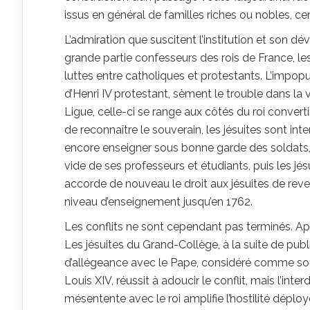
issus en général de familles riches ou nobles, c
L’admiration que suscitent l’institution et son 
grande partie confesseurs des rois de France, le
luttes entre catholiques et protestants. L’impopula
d’Henri IV protestant, sèment le trouble dans la v
Ligue, celle-ci se range aux côtés du roi convert
de reconnaître le souverain, les jésuites sont in
encore enseigner sous bonne garde des soldats, 
vide de ses professeurs et étudiants, puis les jé
accorde de nouveau le droit aux jésuites de reven
niveau d’enseignement jusqu’en 1762.
Les conflits ne sont cependant pas terminés. Apr
Les jésuites du Grand-Collège, à la suite de pub
d’allégeance avec le Pape, considéré comme souve
Louis XIV, réussit à adoucir le conflit, mais l’i
mésentente avec le roi amplifie l’hostilité déployé