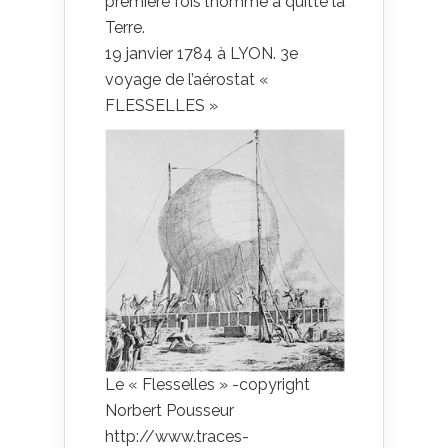
première fois l’homme a quitté la
Terre.
19 janvier 1784 à LYON. 3e
voyage de l’aérostat «
FLESSELLES »
Le « Flesselles » -copyright
Norbert Pousseur
http://www.traces-