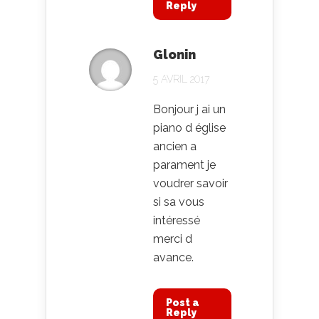
Reply
Glonin
5 AVRIL 2017
Bonjour j ai un
piano d église
ancien a
parament je
voudrer savoir
si sa vous
intéressé
merci d
avance.
Post a
Reply