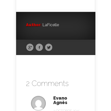
Author:
LaFicelle
2 Comments
Evano
Agnès
3 OCTOBRE 2015