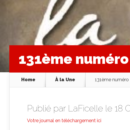
131ème numéro
Home
À la Une
131ème numéro
Publié par
LaFicelle
le 18 
Votre journal en té
léchargement ici