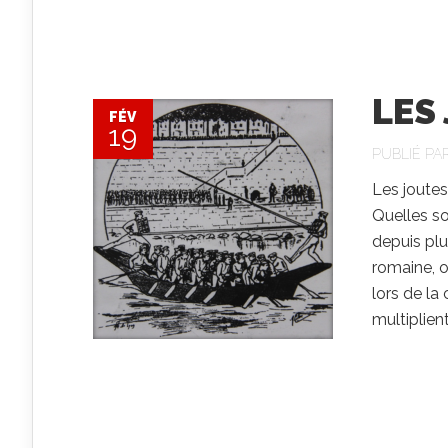
LES
FÉV
19
PUBLIÉ PA
Les joutes
Quelles so
depuis plu
romaine, o
lors de la
multiplient