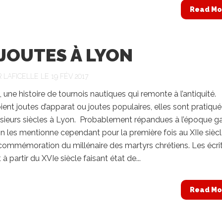
Read Mo
 JOUTES À LYON
R
LAFICELLE
LE 19 FÉV 2017
, une histoire de tournois nautiques qui remonte à l’antiquité
ient joutes d’apparat ou joutes populaires, elles sont pratiqu
sieurs siècles à Lyon. Probablement répandues à l’époque ga
n les mentionne cependant pour la première fois au XIIe sièc
 commémoration du millénaire des martyrs chrétiens. Les écri
 à partir du XVIe siècle faisant état de...
Read Mo