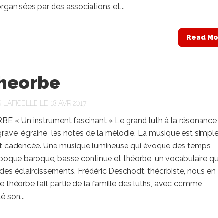
organisées par des associations et...
Read Mo
theorbe
R
LAFICELLE
LE 18 AVR 2017
E « Un instrument fascinant » Le grand luth à la résonance
rave, égraine les notes de la mélodie. La musique est simple
t cadencée. Une musique lumineuse qui évoque des temps
poque baroque, basse continue et théorbe, un vocabulaire qu
es éclaircissements. Frédéric Deschodt, théorbiste, nous en
e théorbe fait partie de la famille des luths, avec comme
té son...