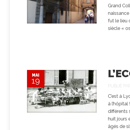
Grand Coll
naissance 
fut le lie
siècle « os
L’E
MAI
19
PUBLIÉ PA
C’est à Ly
à l’hôpita
différents
huit jours 
âgés de si