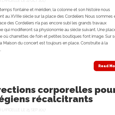
R
LAFICELLE
LE 22 OCT 2017
mps fontaine et méridien, la colonne et son histoire nous
nt au XVIIIe siècle sur la place des Cordeliers Nous sommes 
lace des Cordeliers n’a pas encore subi les grands travaux
e qui modifieront sa physionomie au siècle suivant. Une plac
e où charrettes de foin et petites boutiques font image. Sur 
 la Maison du concert est toujours en place. Construite à la
.
Read Mo
ections corporelles pou
égiens récalcitrants
R
LAFICELLE
LE 25 SEP 2017