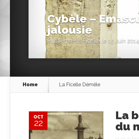
Cybèle – Emascu
jalousie
Publié par
LaFicelle
le 15 Juin 201
Home
La Ficelle Démêle
La b
OCT
22
du 