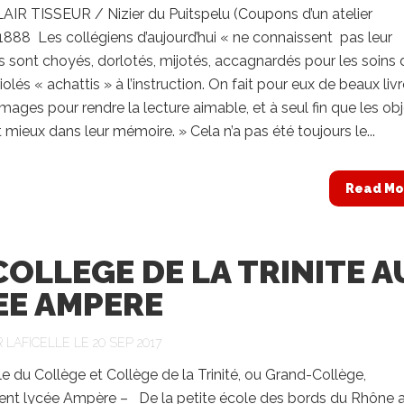
AIR TISSEUR / Nizier du Puitspelu (Coupons d’un atelier
1888 Les collégiens d’aujourd’hui « ne connaissent pas leur
ls sont choyés, dorlotés, mijotés, accagnardés pour les soins 
riolés « achattis » à l’instruction. On fait pour eux de beaux liv
mages pour rendre la lecture aimable, et à seul fin que les ob
 mieux dans leur mémoire. » Cela n’a pas été toujours le...
Read Mo
COLLEGE DE LA TRINITE A
EE AMPERE
R
LAFICELLE
LE 20 SEP 2017
 du Collège et Collège de la Trinité, ou Grand-Collège,
ent lycée Ampère – De la petite école des bords du Rhône 