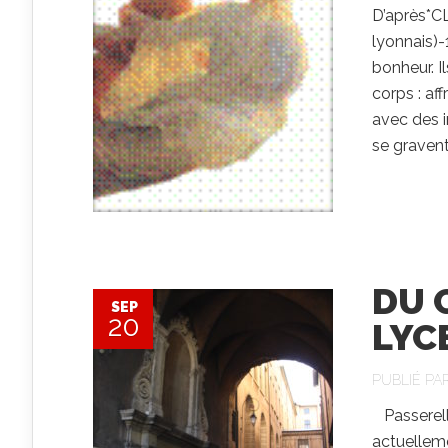
D’après*CL
lyonnais)-
bonheur. I
corps : aff
avec des i
se gravent
DU 
SEP
20
LYC
PUBLIÉ PA
Passerelle
actuellem