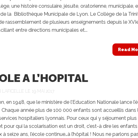
ège, une histoire consulaire, jésuite, oratorienne, municipale, e
de la Bibliothèque Municipale de Lyon. Le Collège de la Trini
u de rassemblement de plusieurs enseignements depuis le XVI
cillant entre directions municipales et...
Read Mo
COLE A L’HOPITAL
R
LAFICELLE
LE 19 MAI 2017
on, en 1948, que le ministère de l’Education Nationale lance l’
l ! Chaque année plus de 100 000 enfants sont accueillis dans 
 services hospitaliers lyonnais. Pour ceux qui y séjournent plus
et pour qui la scolarisation est un droit, c’est-à dire les enfants
x à seize ans, l’école continue…à l’hôpital ! Nous ne parlons pa