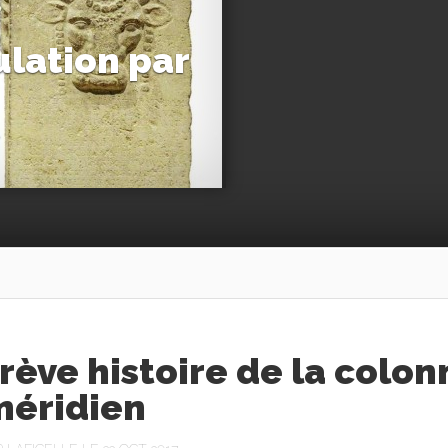
lation par
4
rève histoire de la colon
méridien