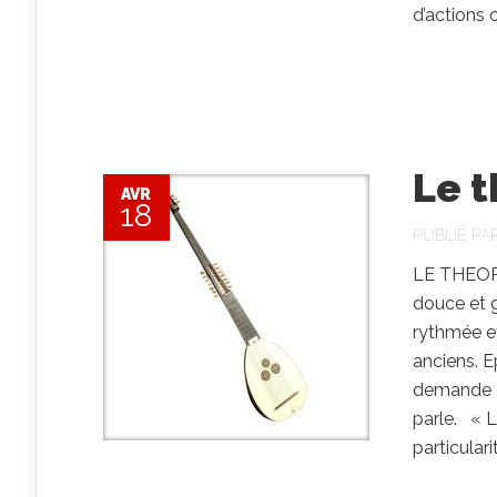
d’actions 
Le 
AVR
18
PUBLIÉ PA
LE THEORB
douce et g
rythmée e
anciens. E
demande d
parle. « L
particulari