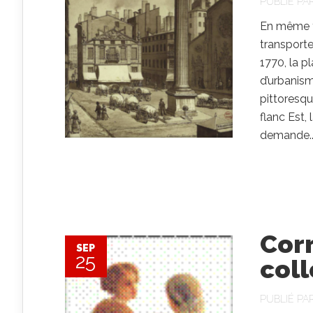
PUBLIÉ PA
En même te
transporte
1770, la p
d’urbanism
pittoresqu
flanc Est,
demande..
Corr
SEP
25
coll
PUBLIÉ PA